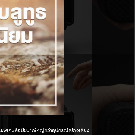
ษณะพิเศษคือมีขนาดใหญ่กว่าอุปกรณ์สร้างเสียง