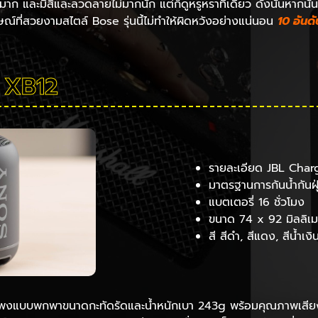
มาก และมีสีและลวดลายไม่มากนัก แต่ก็ดูหรูหราทีเดียว ดังนั้นหากนั
กษณ์ที่สวยงามสไตล์ Bose รุ่นนี้ไม่ทำให้ผิดหวังอย่างแน่นอน
10 อันด
 XB12
รายละเอียด JBL Char
มาตรฐานการกันน้ำกันฝุ
แบตเตอรี่ 16 ชั่วโมง
ขนาด 74 x 92 มิลลิเ
สี สีดำ, สีแดง, สีน้ำเงิ
น ลำโพงแบบพกพาขนาดกะทัดรัดและน้ำหนักเบา 243g พร้อมคุณภาพเสี