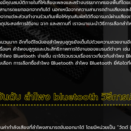
งมีคุณสมบัติภายในที่ให้เสียงเพลงและสร้างบรรยากาศของพื้นที่โดยเฉพ
นี้ไม่สามารถแยกออกจากกันได้ นอกเหนือจากความสามารถด้านเสียงแ
่องจากแต่ละส่วนทำงานร่วมกันเพื่อให้คุณสัมผัสได้ถึงอารมณ์ผ่านเส
บวัตถุประสงค์การใช้งาน ฉาก และสถานที่ เราจะมาแนะนำวิธีการเลือกล
้ใช้จำนวนมาก อีกทั้งดีไซน์ของลำโพงบลูทูธยังเต็มไปด้วยความสวยงา
้นเรื่อยๆ ลำโพงบลูทูธและประสิทธิภาพการใช้งานของแบรนด์ต่างๆ เช่น 
อกลำโพง Bluetooth ง่ายขึ้น เราได้รวบรวมเรื่องราวเกี่ยวกับลำโพง Blu
เลือก การเลือกซื้อลำโพง Bluetooth ลำโพง Bluetooth ยี่ห้อใดที
อันดับ ลําโพง bluetooth วิธีการเ
้แทนค่ากำลังเสียงที่ลำโพงสามารถขับออกมาได้ โดยมีหน่วยเป็น “วัตต์ (Wa