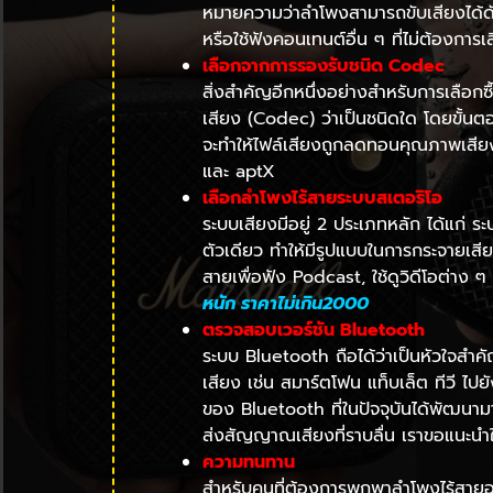
หมายความว่าลำโพงสามารถขับเสียงได้ดั
หรือใช้ฟังคอนเทนต์อื่น ๆ ที่ไม่ต้องกา
เลือกจากการรองรับชนิด Codec
สิ่งสำคัญอีกหนึ่งอย่างสำหรับการเลือกซื
เสียง (Codec) ว่าเป็นชนิดใด โดยขั้นตอนน
จะทำให้ไฟล์เสียงถูกลดทอนคุณภาพเสียงล
และ aptX
เลือกลำโพงไร้สายระบบสเตอริโอ
ระบบเสียงมีอยู่ 2 ประเภทหลัก ได้แก่
ตัวเดียว ทำให้มีรูปแบบในการกระจายเสี
สายเพื่อฟัง Podcast, ใช้ดูวิดีโอต่า
หนัก ราคาไม่เกิน2000
ตรวจสอบเวอร์ชัน Bluetooth
ระบบ Bluetooth ถือได้ว่าเป็นหัวใจสำค
เสียง เช่น สมาร์ตโฟน แท็บเล็ต ทีวี ไ
ของ Bluetooth ที่ในปัจจุบันได้พัฒนาม
ส่งสัญญาณเสียงที่ราบลื่น เราขอแนะนำให้
ความทนทาน
สำหรับคนที่ต้องการพกพาลำโพงไร้สาย