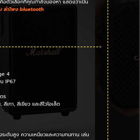
่นคือตัวเลือกที่คุณกำลังมองหา แสดงว่าเป็น
ับ ลําโพง bluetooth
ge 4
่น IP67
มตร
น, สีเทา, สีเขียว และสีไวโอเล็ต
ยงระดับสูง ความเหนียวและความทนทาน เล่น