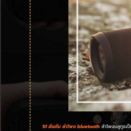
10 อันดับ ลําโพง bluetooth
ลำโพงบลูทูธเป็