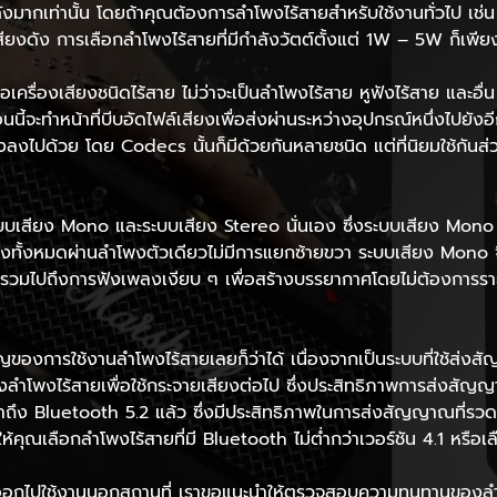
งมากเท่านั้น โดยถ้าคุณต้องการลำโพงไร้สายสำหรับใช้งานทั่วไป เช
รเสียงดัง การเลือกลำโพงไร้สายที่มีกำลังวัตต์ตั้งแต่ 1W – 5W ก็เพ
้อเครื่องเสียงชนิดไร้สาย ไม่ว่าจะเป็นลำโพงไร้สาย หูฟังไร้สาย และอ
ี้จะทำหน้าที่บีบอัดไฟล์เสียงเพื่อส่งผ่านระหว่างอุปกรณ์หนึ่งไปยังอี
งไปด้วย โดย Codecs นั้นก็มีด้วยกันหลายชนิด แต่ที่นิยมใช้กันส่
 ระบบเสียง Mono และระบบเสียง Stereo นั่นเอง ซึ่งระบบเสียง Mon
ยงทั้งหมดผ่านลำโพงตัวเดียวไม่มีการแยกซ้ายขวา ระบบเสียง Mono จ
ง ๆ รวมไปถึงการฟังเพลงเงียบ ๆ เพื่อสร้างบรรยากาศโดยไม่ต้องก
ัญของการใช้งานลำโพงไร้สายเลยก็ว่าได้ เนื่องจากเป็นระบบที่ใช้ส่
ปยังลำโพงไร้สายเพื่อใช้กระจายเสียงต่อไป ซึ่งประสิทธิภาพการส่งส
าถึง Bluetooth 5.2 แล้ว ซึ่งมีประสิทธิภาพในการส่งสัญญาณที่รวดเร
คุณเลือกลำโพงไร้สายที่มี Bluetooth ไม่ต่ำกว่าเวอร์ชัน 4.1 หรือเล
ออกไปใช้งานนอกสถานที่ เราขอแนะนำให้ตรวจสอบความทนทานของลำโ