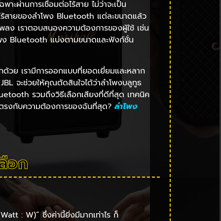
าะผ่านการเชื่อมต่อไร้สาย ไม่ว่าจะเป็น
ละไร้สายของลำโพง Bluetooth แต่ละขนาดแล้ว
ียงเพลง เราตอบสนองความต้องการของผู้ใช้ เช่น
ำโพง Bluetooth แบ่งตามขนาดและฟังก์ชั่น
มอีกด้วย เรามีการออกแบบที่ยอดเยี่ยมและหลาก
JBL จะช่วยให้คุณตัดสินใจได้ว่าลำโพงบลูทูธ
etooth รวมถึงวิธีเลือกเสียงที่ดีที่สุด เทคนิค
่ตรงกับความต้องการของฉันที่สุด?
ลําโพง
ลือก
tt : W)” ซึ่งค่านี้ยิ่งมีมากเท่าไร ก็