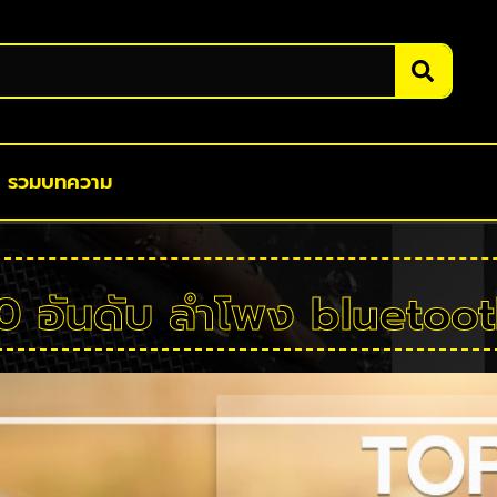
รวมบทความ
0 อันดับ ลําโพง bluetoo