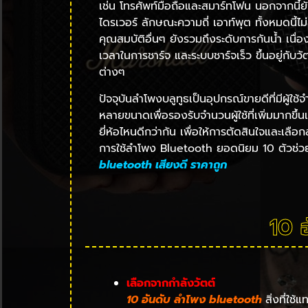
เช่น โทรศัพท์มือถือและสมาร์ทโฟน นอกจากนี้ยั
ไดรเวอร์ ลักษณะความถี่ เอาท์พุต ทั้งหมด
คุณสมบัติอื่นๆ ยังรวมถึงระดับการกันน้ำ เนื
เวลาในการชาร์จ และระบบชาร์จเร็ว ขึ้นอยู่กั
ต่างๆ
ปัจจุบันลำโพงบลูทูธเป็นอุปกรณ์ขายดีที่มีผู
หลายขนาดเพื่อรองรับจำนวนผู้ใช้ที่เพิ่มมากขึ
ยี่ห้อไหนดีกว่ากัน เพื่อให้การตัดสินใจและเลื
การใช้ลำโพง Bluetooth ยอดนิยม 10 ตัวช่วย
bluetooth เสียงดี ราคาถูก
10 
เลือกจากกำลังวัตต์
10 อันดับ ลําโพง bluetooth
สิ่งที่ใช