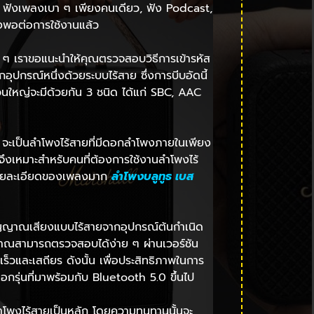
่น ฟังเพลงเบา ๆ เพียงคนเดียว, ฟัง Podcast,
ียงพอต่อการใช้งานแล้ว
ื่น ๆ เราขอแนะนำให้คุณตรวจสอบวิธีการเข้ารหัส
กอุปกรณ์หนึ่งด้วยระบบไร้สาย ซึ่งการบีบอัดนี้
วนใหญ่จะมีด้วยกัน 3 ชนิด ได้แก่ SBC, AAC
o จะเป็นลำโพงไร้สายที่มีดอกลำโพงภายในเพียง
ึงเหมาะสำหรับคนที่ต้องการใช้งานลำโพงไร้
ารรายละเอียดของเพลงมาก
ลําโพงบลูทูธ เบส
งสัญญาณเสียงแบบไร้สายจากอุปกรณ์ต้นกำเนิด
ัญญาณสามารถตรวจสอบได้ง่าย ๆ ผ่านเวอร์ชัน
็วและเสถียร ดังนั้น เพื่อประสิทธิภาพในการ
ือกรุ่นที่มาพร้อมกับ Bluetooth 5.0 ขึ้นไป
พงไร้สายเป็นหลัก โดยความทนทานนั้นจะ